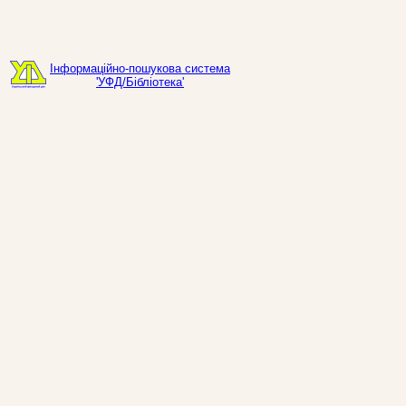
Інформаційно-пошукова система
'УФД/Бібліотека'