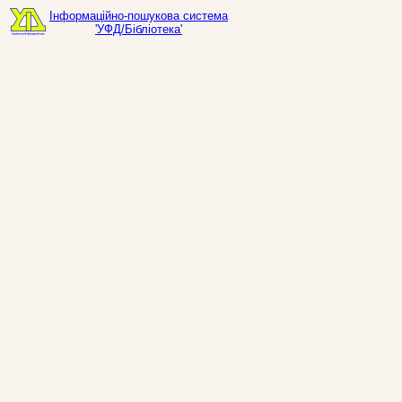
Інформаційно-пошукова система
'УФД/Бібліотека'