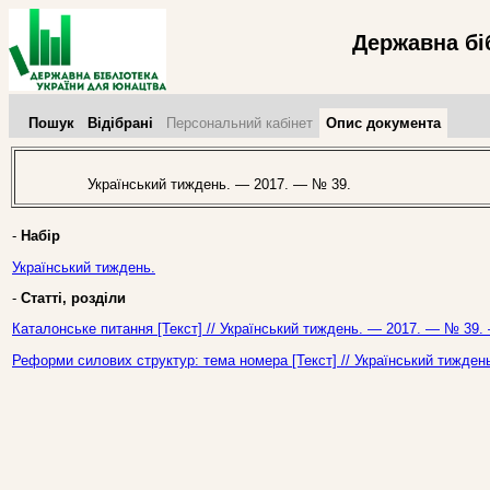
Державна бі
Пошук
Відібрані
Персональний кабінет
Опис документа
Український тиждень. — 2017. — № 39.
-
Набір
Український тиждень.
-
Статті, розділи
Каталонське питання [Текст] // Український тиждень. — 2017. — № 39. 
Реформи силових структур: тема номера [Текст] // Український тижден