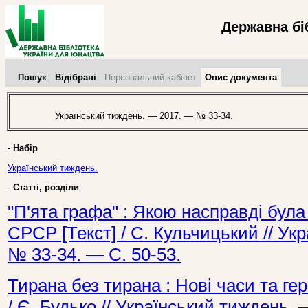
Державна бі
Пошук
Відібрані
Персональний кабінет
Опис документа
Український тиждень. — 2017. — № 33-34.
-
Набір
Український тиждень.
-
Статті, розділи
"П'ята графа" : Якою насправді була
СРСР [Текст] / С. Кульчицький // У
№ 33-34. — С. 50-53.
Тирана без тирана : Нові часи та геро
/ Є. Будько // Український тиждень.