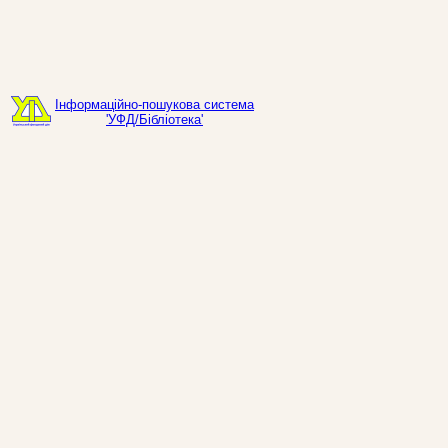
Інформаційно-пошукова система
'УФД/Бібліотека'