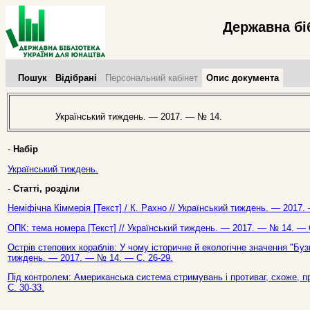
Державна бі
Пошук
Відібрані
Персональний кабінет
Опис документа
Український тиждень. — 2017. — № 14.
-
Набір
Український тиждень.
-
Статті, розділи
Неміфічна Кіммерія [Текст] / К. Рахно // Український тиждень. — 2017.
ОПК: тема номера [Текст] // Український тиждень. — 2017. — № 14. — С
Острів степових кораблів: У чому історичне й екологічне значення "Бузь
тиждень. — 2017. — № 14. — С. 26-29.
Під контролем: Американська система стримувань і противаг, схоже, п
С. 30-33.