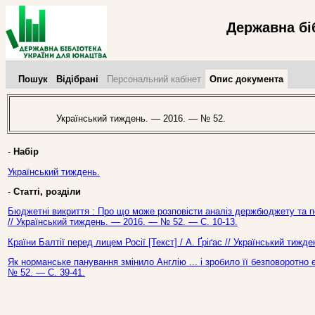
Державна бі
Пошук
Відібрані
Персональний кабінет
Опис документа
Український тиждень. — 2016. — № 52.
-
Набір
Український тиждень.
-
Статті, розділи
Бюджетні викриття : Про що може розповісти аналіз держбюджету та по
// Український тиждень. — 2016. — № 52. — С. 10-13.
Країни Балтії перед лицем Росії [Текст] / А. Ґріґас // Український тиж
Як норманське панування змінило Англію ... і зробило її безповоротно
№ 52. — С. 39-41.