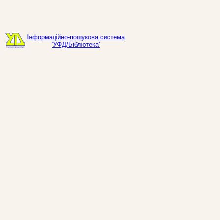
Інформаційно-пошукова система
'УФД/Бібліотека'