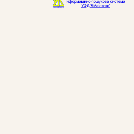
Інформаційно-пошукова система
'УФД/Бібліотека'