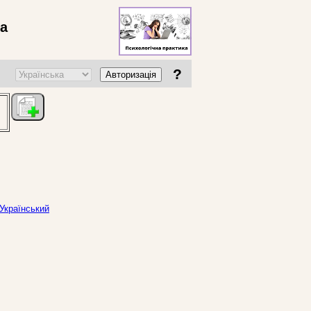
ва
?
Авторизація
 Український