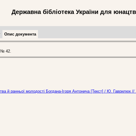
Державна бібліотека України для юнацт
т
Опис документа
 № 42.
ва й ранньої молодості Богдана-Ігоря Антонича [Текст] / Ю. Гаврилюк //