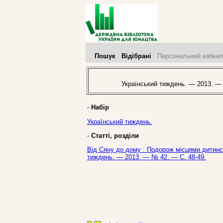
Пошук
Відібрані
Персональний кабіне
Український тиждень. — 2013. —
-
Набір
Український тиждень.
-
Статті, розділи
Від Сяну до дому : Подорож місцями дитинст
тиждень. — 2013. — № 42. — С. 48-49.