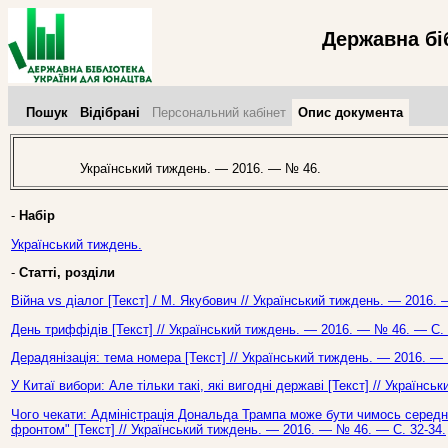
Державна бі
Пошук
Відібрані
Персональний кабінет
Опис документа
Український тиждень. — 2016. — № 46.
-
Набір
Український тиждень.
-
Статті, розділи
Війна vs діалог [Текст] / М. Якубович // Український тиждень. — 2016.
День триффідів [Текст] // Український тиждень. — 2016. — № 46. — С. 
Дерадянізація: тема номера [Текст] // Український тиждень. — 2016. —
У Китаї вибори: Але тільки такі, які вигодні державі [Текст] // Українс
Чого чекати: Адміністрація Дональда Трампа може бути чимось середн
фронтом" [Текст] // Український тиждень. — 2016. — № 46. — С. 32-34.