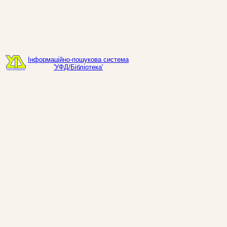
Інформаційно-пошукова система
'УФД/Бібліотека'