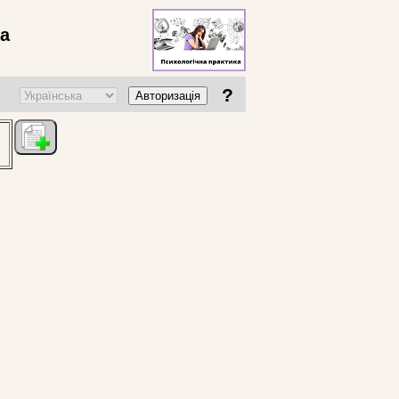
ва
?
Авторизація