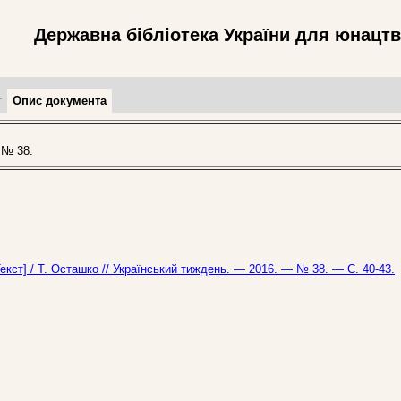
Державна бібліотека України для юнацт
т
Опис документа
 № 38.
кст] / Т. Осташко // Український тиждень. — 2016. — № 38. — С. 40-43.