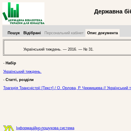
Державна бі
Пошук
Відібрані
Персональний кабінет
Опис документа
Український тиждень. — 2016. — № 31.
-
Набір
Український тиждень.
-
Статті, розділи
Трагедія Трансністрії [Текст] / О. Орлова, Р. Чекмишева // Українськи
Інформаційно-пошукова система