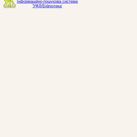
Інформаційно-пошукова система
'УФД/Бібліотека'