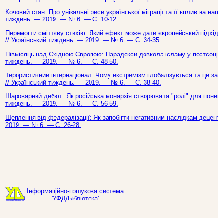
Кочовий стан: Про унікальні риси української міграції та її вплив на на
тиждень. — 2019. — № 6. — С. 10-12.
Перемогти сміттєву стихію: Який ефект може дати європейський підхід 
// Український тиждень. — 2019. — № 6. — С. 34-35.
Півмісяць над Східною Європою: Парадокси довкола ісламу у постсоціал
тиждень. — 2019. — № 6. — С. 48-50.
Терористичний інтернаціонал: Чому екстремізм глобалізується та це заг
// Український тиждень. — 2019. — № 6. — С. 38-40.
Шароварний дебют: Як російська монархія створювала "ролі" для понево
тиждень. — 2019. — № 6. — С. 56-59.
Щеплення від федералізації: Як запобігти негативним наслідкам децентр
2019. — № 6. — С. 26-28.
Інформаційно-пошукова система
'УФД/Бібліотека'