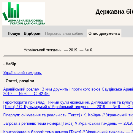
Державна бі
Пошук
Відібрані
Персональний кабінет
Опис документа
Український тиждень. — 2019. — № 6.
-
Набір
Український тиждень.
-
Статті, розділи
Аравійський розлам: З ким дружить і проти кого воює Саудівська Аравія
2019. — № 6. — С. 42-45.
Геронтократи при владі. Якими були економічні, дипломатичні та куль
[Текст] / С. Кульчицький // Український тиждень. — 2019. — № 6. — С. 
Гіперлуп: очікування та реальність [Текст] / К. Койдан // Український 
Загроза з регіонів: тема номера [Текст] // Український тиждень. — 2019
Контрабанда в Європі: тема номера [Текст] // Український тиждень. — 