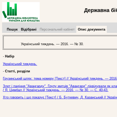
Державна бі
Пошук
Відібрані
Персональний кабінет
Опис документа
Український тиждень. — 2016. — № 30.
-
Набір
Український тиждень.
-
Статті, розділи
Грузинський шлях: тема номеру [Текст] // Український тиждень. — 2016
Злет і падіння "Авангарду". Групу митців "Авангард" ліквідували як кла
/ Я. Цимбал // Український тиждень. — 2016. — № 30. — С. 40-43.
Хто говорить і що показує [Текст] / Б. Буткевич, Д. Казанський // Укр