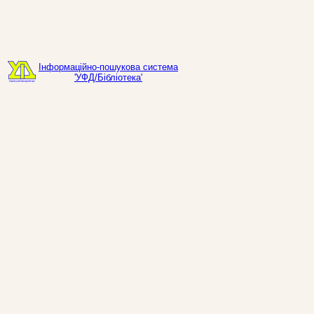
Інформаційно-пошукова система
'УФД/Бібліотека'