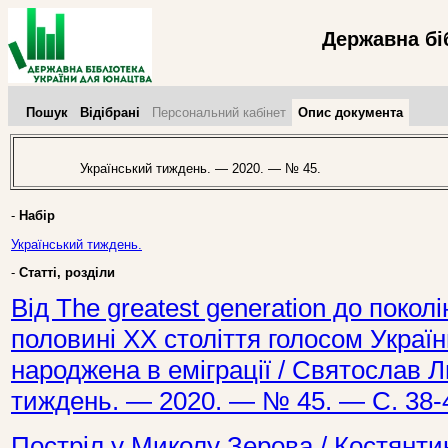
Державна бі
Пошук
Відібрані
Персональний кабінет
Опис документа
Український тиждень. — 2020. — № 45.
-
Набір
Український тиждень.
-
Статті, розділи
Від The greatest generation до поколі
половині ХХ століття голосом Україн
народжена в еміграції / Святослав Л
тиждень. — 2020. — № 45. — С. 38-
Постріл у Миколу Зерова / Костянти