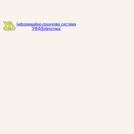
Інформаційно-пошукова система
'УФД/Бібліотека'