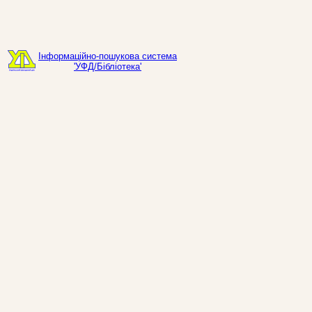
Інформаційно-пошукова система
'УФД/Бібліотека'