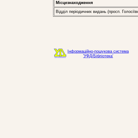
Місцезнаходження
Відділ періодичних видань (просп. Голосіїв
Інформаційно-пошукова система
'УФД/Бібліотека'