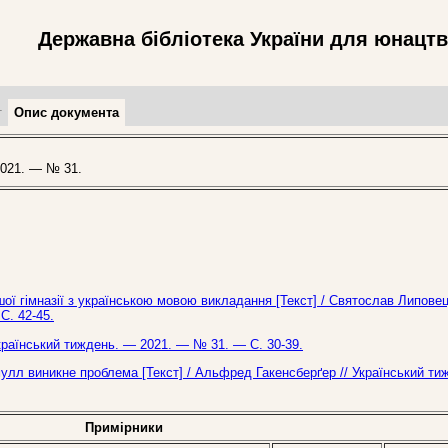
Державна бібліотека України для юнацт
т
Опис документа
021. — № 31.
шої гімназії з українською мовою викладання [Текст] / Святослав Липове
С. 42-45.
країнський тиждень. — 2021. — № 31. — С. 30-39.
 мулл виникне проблема [Текст] / Альфред Гакенсберґер // Український т
Примірники