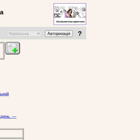
ва
?
Авторизація
цький
иждень. —