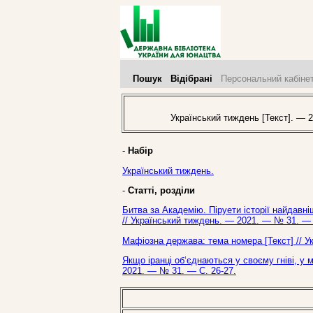
Пошук
Відібрані
Персональний кабіне
Український тиждень [Текст]. — 2
-
Набір
Український тиждень.
-
Статті, розділи
Битва за Академію. Піруети історії найдавні
// Український тиждень. — 2021. — № 31. — 
Мафіозна держава: тема номера [Текст] // У
Якщо іранці об‘єднаються у своєму гніві, у
2021. — № 31. — С. 26-27.