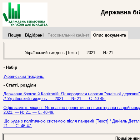
Державна бі
Пошук
Відібрані
Персональний кабінет
Опис документа
Український тиждень [Текст]. — 2021. — № 21.
-
Набір
Український тиждень.
-
Статті, розділи
Державна бронза й Капітолій: Як народився наратив "залізної держави" в
// Український тиждень. — 2021. — № 21. — С. 40-45.
Офіс замість лікарні: Як працює превентивна психотерапія на робочому 
2021. — № 21. — С. 48-49.
Що буде з політичною системою після пандемії [Текст] / Даніель Деттл
21. — С. 46-47.
Примірники