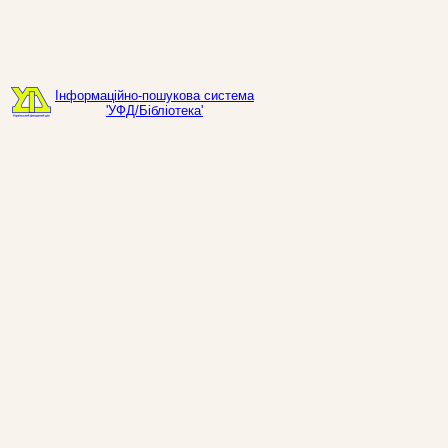
Інформаційно-пошукова система
'УФД/Бібліотека'