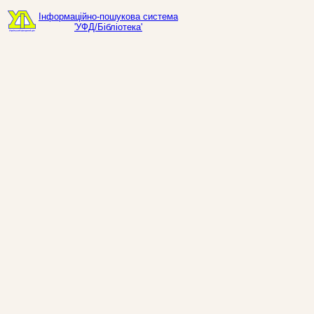
Інформаційно-пошукова система
'УФД/Бібліотека'