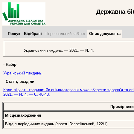
Державна бі
Пошук
Відібрані
Персональний кабінет
Опис документа
Український тиждень. — 2021. — № 4.
-
Набір
Український тиждень.
-
Статті, розділи
Коли лікують тварини: Як анімалотерапія може зберегти здоров‘я та сп
2021. — № 4. — С. 40-43.
Примірники
Місцезнаходження
Відділ періодичних видань (просп. Голосіївський, 122/1)