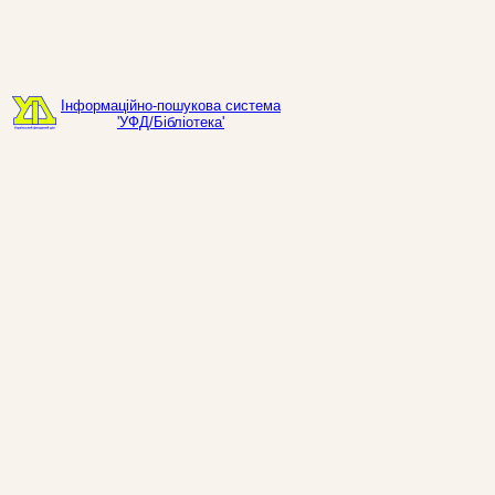
Інформаційно-пошукова система
'УФД/Бібліотека'