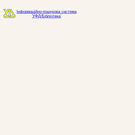
Інформаційно-пошукова система
'УФД/Бібліотека'