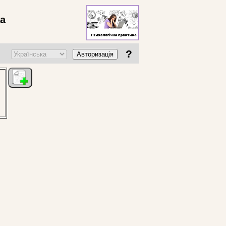
ва
?
Авторизація