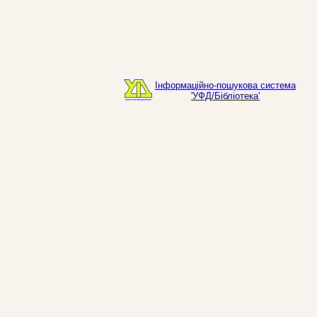
Інформаційно-пошукова система
'УФД/Бібліотека'