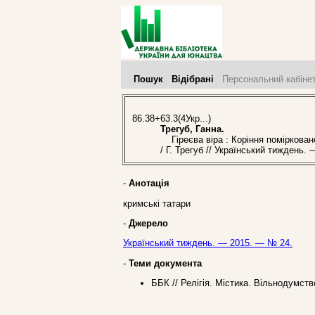
Пошук
Відібрані
Персональний кабіне
86.38+63.3(4Укр...)
Трегуб, Ганна.
Гіреєва віра : Коріння помірковано
/ Г. Трегуб // Український тиждень.
-
Анотація
кримські татари
-
Джерело
Український тиждень. — 2015. — № 24.
-
Теми документа
ББК // Релігія. Містика. Вільнодумств