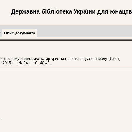
Державна бібліотека України для юнацт
т
Опис документа
сті ісламу кримських татар криється в історії цього народу [Текст]
 — 2015. — № 24. — С. 40-42.
о