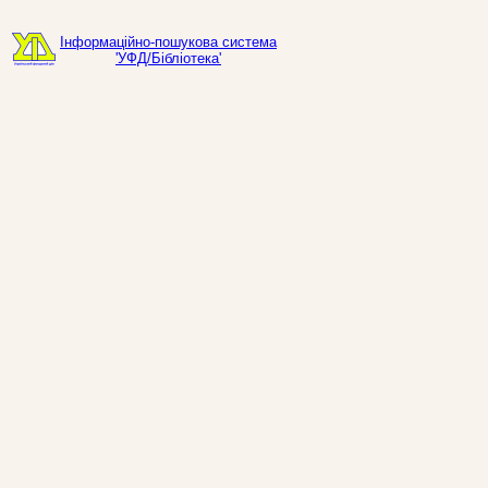
Інформаційно-пошукова система
'УФД/Бібліотека'