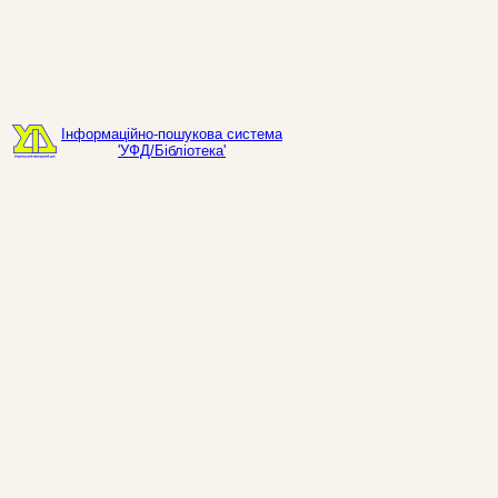
Інформаційно-пошукова система
'УФД/Бібліотека'