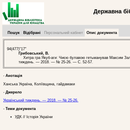
Державна бі
Пошук
Відібрані
Персональний кабінет
Опис документа
94(477)"17"
Грибовський, В.
Хитра гра Якуб-аги: Чиєю булавою гетьманував Максим Залізн
тиждень. — 2018. — № 25-26. — С. 52-57.
-
Анотація
Ханська Україна, Коліївщина, гайдамаки
-
Джерело
Український тиждень. — 2018. — № 25-26.
-
Теми документа
УДК // Історія України