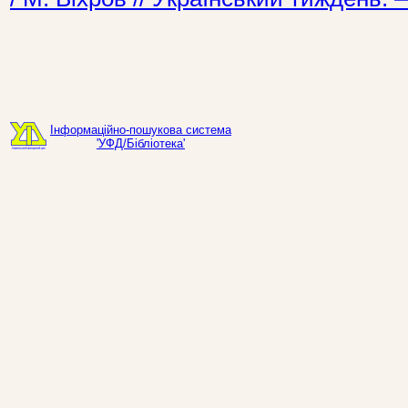
Інформаційно-пошукова система
'УФД/Бібліотека'