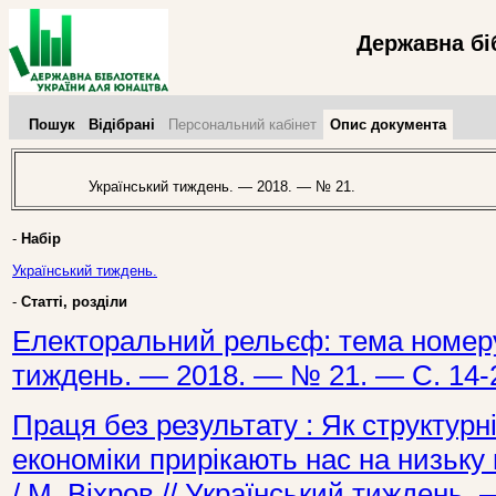
Державна бі
Пошук
Відібрані
Персональний кабінет
Опис документа
Український тиждень. — 2018. — № 21.
-
Набір
Український тиждень.
-
Статті, розділи
Електоральний рельєф: тема номеру 
тиждень. — 2018. — № 21. — С. 14-
Праця без результату : Як структурні
економіки прирікають нас на низьку 
/ М. Віхров // Український тиждень.