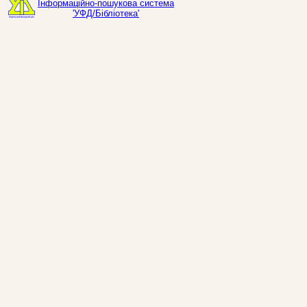
Інформаційно-пошукова система
'УФД/Бібліотека'