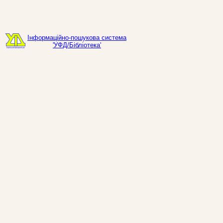
Інформаційно-пошукова система
'УФД/Бібліотека'