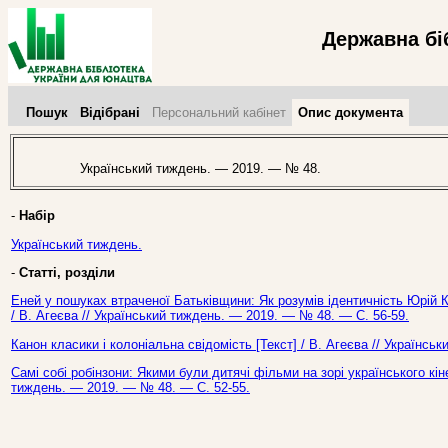
Державна бі
Пошук
Відібрані
Персональний кабінет
Опис документа
Український тиждень. — 2019. — № 48.
-
Набір
Український тиждень.
-
Статті, розділи
Еней у пошуках втраченої Батьківщини: Як розумів ідентичність Юрій К
/ В. Агеєва // Український тиждень. — 2019. — № 48. — С. 56-59.
Канон класики і колоніальна свідомість [Текст] / В. Агеєва // Українс
Самі собі робінзони: Якими були дитячі фільми на зорі українського кі
тиждень. — 2019. — № 48. — С. 52-55.