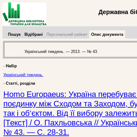
Державна бі
Пошук
Відібрані
Персональний кабінет
Опис документа
Український тиждень. — 2013. — № 43.
-
Набір
Український тиждень.
-
Статті, розділи
Homo Europaeus: Україна перебуває 
поєдинку між Сходом та Заходом, бу
так і об‘єктом. Від її вибору залежи
[Текст] / О. Пахльовська // Українс
№ 43. — С. 28-31.