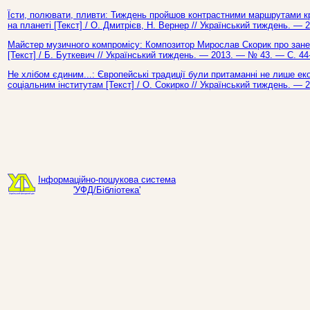
Їсти, полювати, пливти: Тиждень пройшов контрастними маршрутами к
на планеті [Текст] / О. Дмитрієв, Н. Вернер // Український тиждень. — 
Майстер музичного компромісу: Композитор Мирослав Скорик про зане
[Текст] / Б. Буткевич // Український тиждень. — 2013. — № 43. — С. 44
Не хлібом єдиним...: Європейські традиції були притаманні не лише ек
соціальним інститутам [Текст] / О. Сокирко // Український тиждень. — 
Інформаційно-пошукова система
'УФД/Бібліотека'