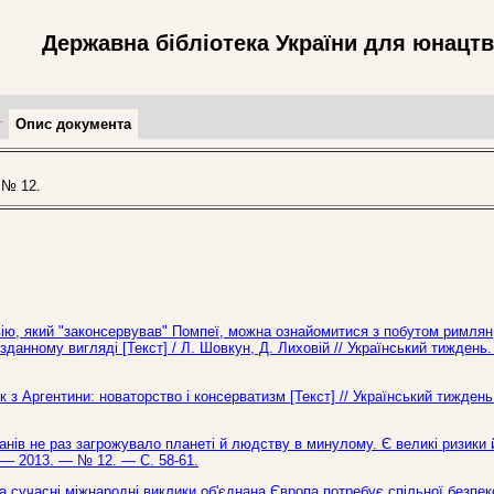
Державна бібліотека України для юнацт
т
Опис документа
 № 12.
вію, який "законсервував" Помпеї, можна ознайомитися з побутом римлян
зданному вигляді [Текст] / Л. Шовкун, Д. Лиховій // Український тиждень
 з Аргентини: новаторство і консерватизм [Текст] // Український тижден
в не раз загрожувало планеті й людству в минулому. Є великі ризики й
ь. — 2013. — № 12. — С. 58-61.
на сучасні міжнародні виклики об'єднана Європа потребує спільної безпек