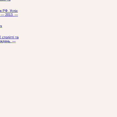
я РФ. Успіх
ь. — 2013. —
ук
 столітті та
тиждень. —