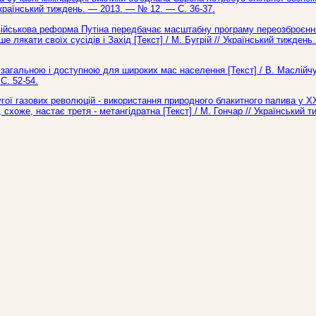
/ Український тиждень. — 2013. — № 12. — С. 36-37.
військова реформа Путіна передбачає масштабну програму переозброєнн
 лякати своїх сусідів і Захід [Текст] / М. Бугрій // Український тижден
, загальною і доступною для широких мас населення [Текст] / В. Маслійч
С. 52-54.
гої газових революцій - використання природного блакитного палива у ХХ
 схоже, настає третя - метангідратна [Текст] / М. Гончар // Український 