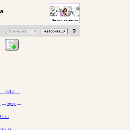
ва
?
Авторизація
. — 2013. —
ь. — 2013. —
 нині
ової та