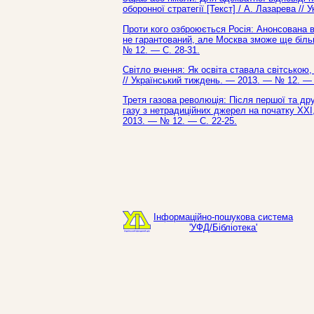
оборонної стратегії [Текст] / А. Лазарева /
Проти кого озброюється Росія: Анонсована 
не гарантований, але Москва зможе ще більше
№ 12. — С. 28-31.
Світло вчення: Як освіта ставала світською
// Український тиждень. — 2013. — № 12. — 
Третя газова революція: Після першої та дру
газу з нетрадиційних джерел на початку ХХІ,
2013. — № 12. — С. 22-25.
Інформаційно-пошукова система
'УФД/Бібліотека'