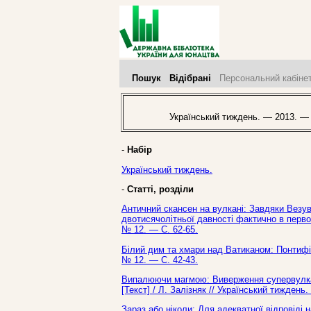
Пошук
Відібрані
Персональний кабіне
Український тиждень. — 2013. —
-
Набір
Український тиждень.
-
Статті, розділи
Античний скансен на вулкані: Завдяки Везу
двотисячолітньої давності фактично в перво
№ 12. — С. 62-65.
Білий дим та хмари над Ватиканом: Понтифік
№ 12. — С. 42-43.
Випалюючи магмою: Виверження супервулкані
[Текст] / Л. Залізняк // Український тижден
Зараз або ніколи: Для адекватної відповіді 