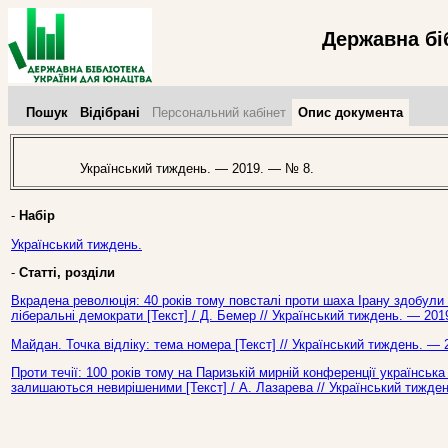
Державна бі
Пошук
Відібрані
Персональний кабінет
Опис документа
Український тиждень. — 2019. — № 8.
-
Набір
Український тиждень.
-
Статті, розділи
Вкрадена революція: 40 років тому повсталі проти шаха Ірану здобули 
ліберальні демократи [Текст] / Д. Бемер // Український тиждень. — 201
Майдан. Точка відліку: тема номера [Текст] // Український тиждень. — 
Проти течії: 100 років тому на Паризькій мирній конференції українська
залишаються невирішеними [Текст] / А. Лазарева // Український тижде