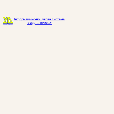
Інформаційно-пошукова система
'УФД/Бібліотека'