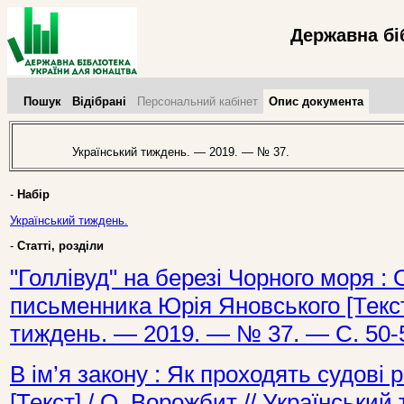
Державна бі
Пошук
Відібрані
Персональний кабінет
Опис документа
Український тиждень. — 2019. — № 37.
-
Набір
Український тиждень.
-
Статті, розділи
"Голлівуд" на березі Чорного моря : 
письменника Юрія Яновського [Текст]
тиждень. — 2019. — № 37. — С. 50-
В ім’я закону : Як проходять судові 
[Текст] / О. Ворожбит // Українськи