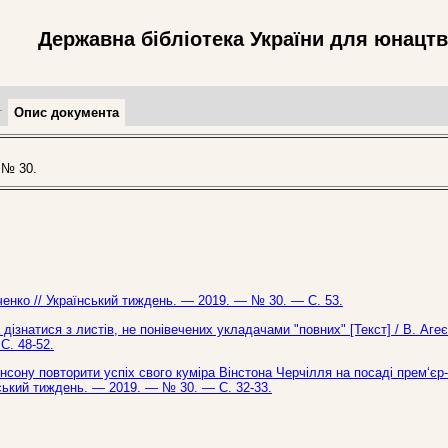
Державна бібліотека України для юнацт
т
Опис документа
 № 30.
нченко // Український тиждень. — 2019. — № 30. — С. 53.
 дізнатися з листів, не понівечених укладачами "повних" [Текст] / В. Аге
С. 48-52.
ону повторити успіх свого куміра Вінстона Черчілля на посаді прем‘єр-
їнський тиждень. — 2019. — № 30. — С. 32-33.