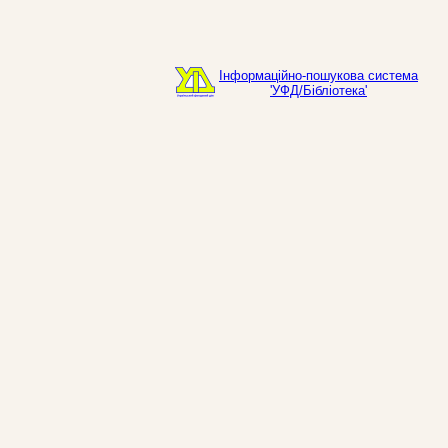
Інформаційно-пошукова система
'УФД/Бібліотека'