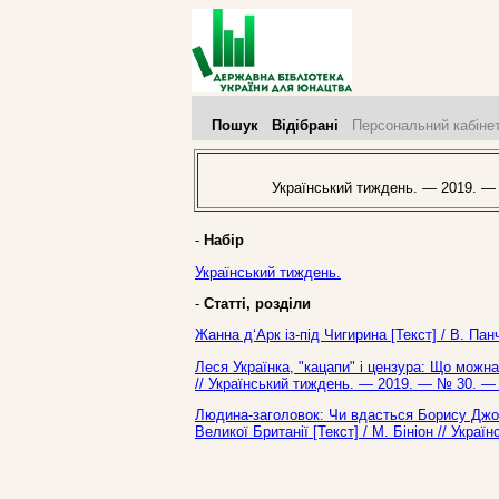
Пошук
Відібрані
Персональний кабіне
Український тиждень. — 2019. —
-
Набір
Український тиждень.
-
Статті, розділи
Жанна д‘Арк із-під Чигирина [Текст] / В. Па
Леся Українка, "кацапи" і цензура: Що можна
// Український тиждень. — 2019. — № 30. — 
Людина-заголовок: Чи вдасться Борису Джонс
Великої Британії [Текст] / М. Бініон // Укра