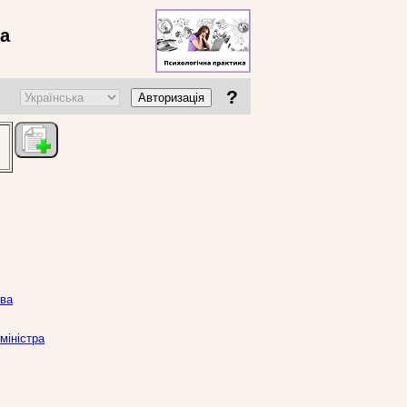
ва
?
Авторизація
єва
міністра