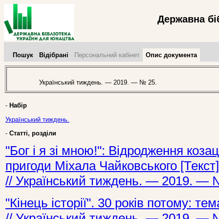
Державна бі
Пошук
Відібрані
Персональний кабінет
Опис документа
Український тиждень. — 2019. — № 25.
-
Набір
Український тиждень.
-
Статті, розділи
"Бог і я зі мною!": Відродження козац
пригоди Міхала Чайковського [Текст]
// Український тиждень. — 2019. — 
"Кінець історії". 30 років потому: те
// Український тиждень. — 2019. — 