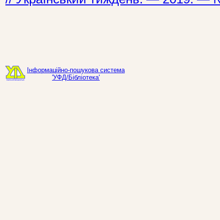
Інформаційно-пошукова система
'УФД/Бібліотека'