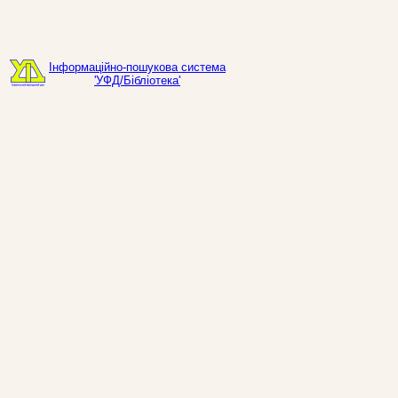
Інформаційно-пошукова система
'УФД/Бібліотека'