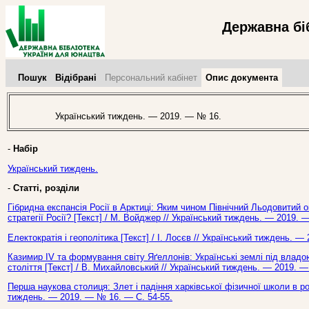
Державна бі
Пошук
Відібрані
Персональний кабінет
Опис документа
Український тиждень. — 2019. — № 16.
-
Набір
Український тиждень.
-
Статті, розділи
Гібридна експансія Росії в Арктиці: Яким чином Північний Льодовитий о
стратегії Росії? [Текст] / М. Войджер // Український тиждень. — 2019. 
Електократія і геополітика [Текст] / І. Лосєв // Український тиждень. —
Казимир ІV та формування світу Яґеллонів: Українські землі під владо
століття [Текст] / В. Михайловський // Український тиждень. — 2019. —
Перша наукова столиця: Злет і падіння харківської фізичної школи в рок
тиждень. — 2019. — № 16. — С. 54-55.