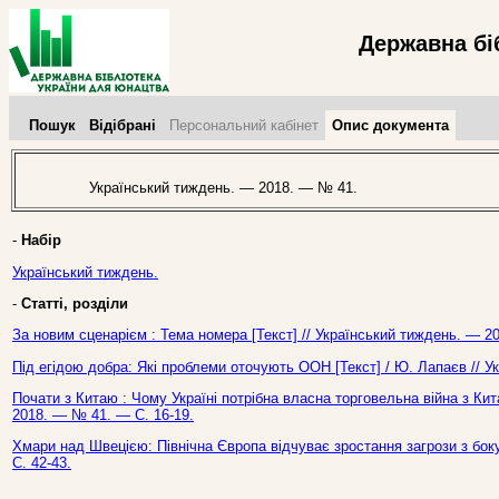
Державна бі
Пошук
Відібрані
Персональний кабінет
Опис документа
Український тиждень. — 2018. — № 41.
-
Набір
Український тиждень.
-
Статті, розділи
За новим сценарієм : Тема номера [Текст] // Український тиждень. — 2
Під егідою добра: Які проблеми оточують ООН [Текст] / Ю. Лапаєв // У
Почати з Китаю : Чому Україні потрібна власна торговельна війна з Кит
2018. — № 41. — С. 16-19.
Хмари над Швецією: Північна Європа відчуває зростання загрози з боку
С. 42-43.