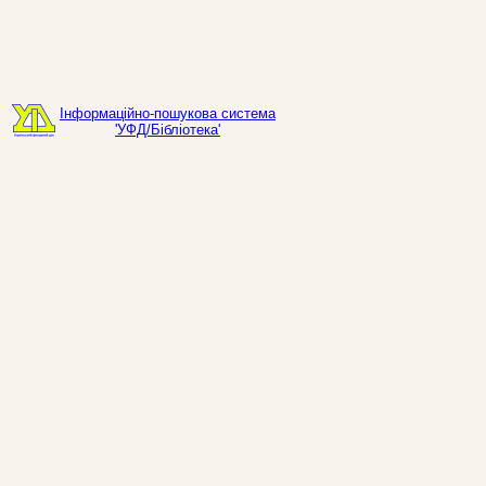
Інформаційно-пошукова система
'УФД/Бібліотека'