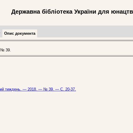
Державна бібліотека України для юнацт
т
Опис документа
 № 39.
ький тиждень. — 2018. — № 39. — С. 20-37.