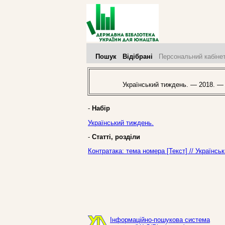
Пошук
Відібрані
Персональний кабіне
Український тиждень. — 2018. —
-
Набір
Український тиждень.
-
Статті, розділи
Контратака: тема номера [Текст] // Українс
Інформаційно-пошукова система