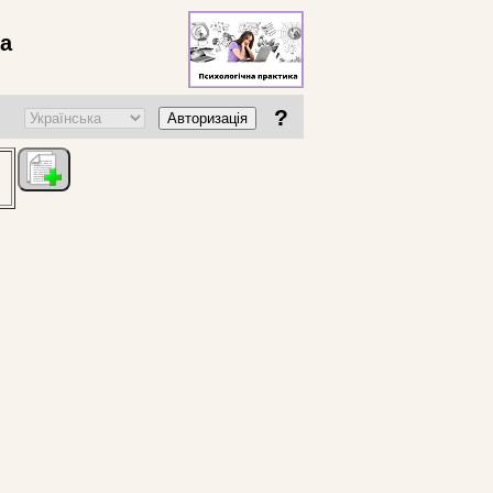
ва
?
Авторизація