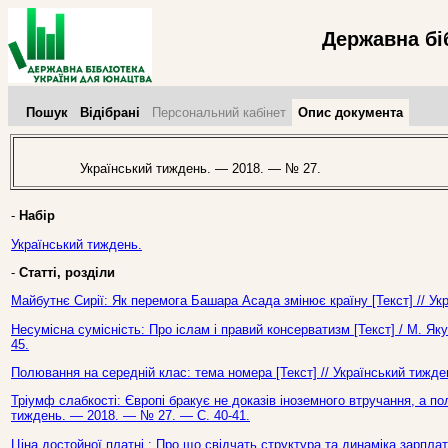
Державна бі
Пошук
Відібрані
Персональний кабінет
Опис документа
Український тиждень. — 2018. — № 27.
-
Набір
Український тиждень.
-
Статті, розділи
Майбутнє Сирії: Як перемога Башара Асада змінює країну [Текст] // У
Несумісна сумісність: Про іслам і правий консерватизм [Текст] / М. Як
45.
Полювання на середній клас: тема номера [Текст] // Український тижд
Тріумф слабкості: Європі бракує не доказів іноземного втручання, а полі
тиждень. — 2018. — № 27. — С. 40-41.
Ціна достойної платні : Про що свідчать структура та динаміка зарплат