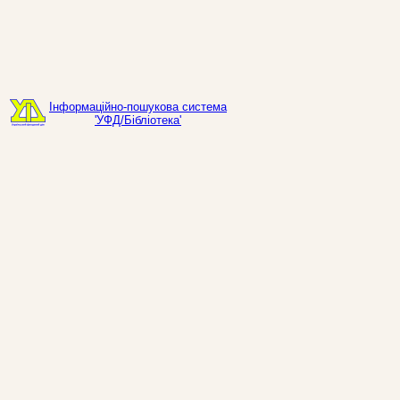
Інформаційно-пошукова система
'УФД/Бібліотека'