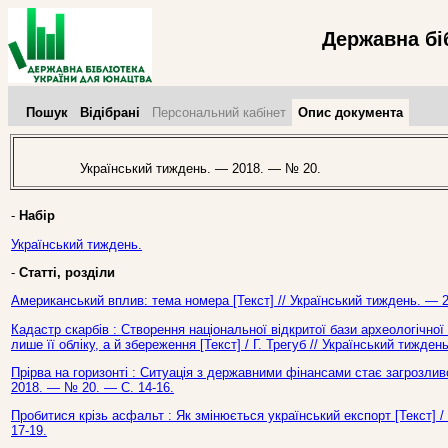
Державна бі
Пошук
Відібрані
Персональний кабінет
Опис документа
Український тиждень. — 2018. — № 20.
-
Набір
Український тиждень.
-
Статті, розділи
Американський вплив: тема номера [Текст] // Український тиждень. — 
Кадастр скарбів : Створення національної відкритої бази археологічн
лише її обліку, а й збереження [Текст] / Г. Трегуб // Український тижде
Прірва на горизонті : Ситуація з державними фінансами стає загрозлив
2018. — № 20. — С. 14-16.
Пробитися крізь асфальт : Як змінюється український експорт [Текст] 
17-19.