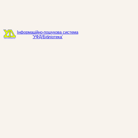
Інформаційно-пошукова система
'УФД/Бібліотека'