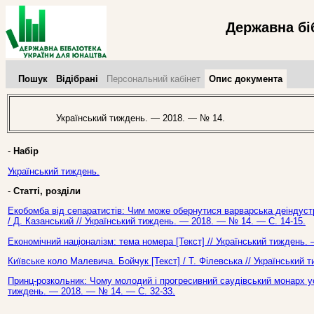
Державна бі
Пошук
Відібрані
Персональний кабінет
Опис документа
Український тиждень. — 2018. — № 14.
-
Набір
Український тиждень.
-
Статті, розділи
Екобомба від сепаратистів: Чим може обернутися варварська деіндустр
/ Д. Казанський // Український тиждень. — 2018. — № 14. — С. 14-15.
Економічний націоналізм: тема номера [Текст] // Український тиждень.
Київське коло Малевича. Бойчук [Текст] / Т. Філевська // Український
Принц-розкольник: Чому молодий і прогресивний саудівський монарх усти
тиждень. — 2018. — № 14. — С. 32-33.