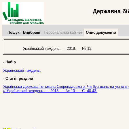
Державна бі
Пошук
Відібрані
Персональний кабінет
Опис документа
Український тиждень. — 2018. — № 13.
-
Набір
Український тиждень.
-
Статті, розділи
Українська Держава Гетьмана Скоропадського: Чи був шанс на успіх в о
// Український тиждень. — 2018. — № 13. — С. 40-43.