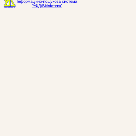
Інформаційно-пошукова система
'УФД/Бібліотека'