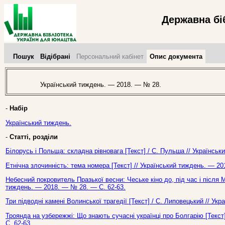
Державна бі
Пошук
Відібрані
Персональний кабінет
Опис документа
Український тиждень. — 2018. — № 28.
-
Набір
Український тиждень.
-
Статті, розділи
Білорусь і Польща: складна рівновага [Текст] / С. Пульша // Українсь
Етнічна злочинність: тема номера [Текст] // Український тиждень. — 2
Небесний покровитель Празької весни: Чеське кіно до, під час і після 
тиждень. — 2018. — № 28. — С. 62-63.
Три підводні камені Волинської трагедії [Текст] / С. Липовецький // У
Троянда на узбережжі: Що знають сучасні українці про Болгарію [Текст
С. 62-63.