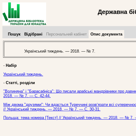
Державна бі
Пошук
Відібрані
Персональний кабінет
Опис документа
Український тиждень. — 2018. — № 7.
-
Набір
Український тиждень.
-
Статті, розділи
"Волиняна" і "Барасабніса": Що писали арабські мандрівники про давню
2018. — № 7. — С. 42-44.
Між двома "друзями": Чи вдасться Туреччині розв‘язати всі суперечност
// Український тиждень. — 2018. — № 7. — С. 30-31.
Польща: тема номера [Текст] // Український тиждень. — 2018. — № 7. 