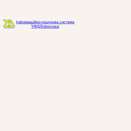
Інформаційно-пошукова система
'УФД/Бібліотека'