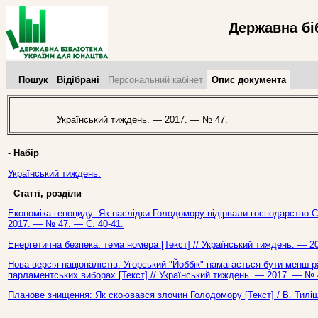
Державна бі
Пошук
Відібрані
Персональний кабінет
Опис документа
Український тиждень. — 2017. — № 47.
-
Набір
Український тиждень.
-
Статті, розділи
Економіка геноциду: Як наслідки Голодомору підірвали господарство СР
2017. — № 47. — С. 40-41.
Енергетична безпека: тема номера [Текст] // Український тиждень. — 2
Нова версія націоналістів: Угорський "Йоббік" намагається бути менш 
парламентських виборах [Текст] // Український тиждень. — 2017. — № 
Планове знищення: Як скоювався злочин Голодомору [Текст] / В. Тиліщ