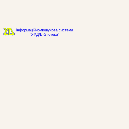
Інформаційно-пошукова система
'УФД/Бібліотека'