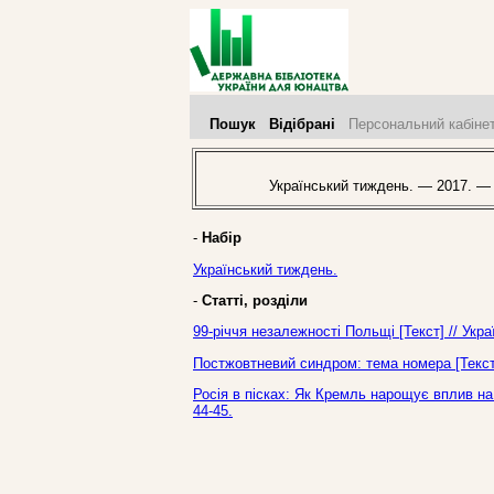
Пошук
Відібрані
Персональний кабіне
Український тиждень. — 2017. —
-
Набір
Український тиждень.
-
Статті, розділи
99-річчя незалежності Польщі [Текст] // Ук
Постжовтневий синдром: тема номера [Текст]
Росія в пісках: Як Кремль нарощує вплив на
44-45.