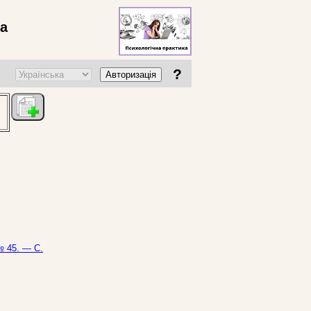
ва
?
Авторизація
№ 45. — С.