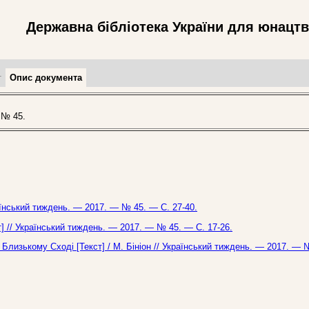
Державна бібліотека України для юнацт
т
Опис документа
 № 45.
раїнський тиждень. — 2017. — № 45. — С. 27-40.
 // Український тиждень. — 2017. — № 45. — С. 17-26.
 Близькому Сході [Текст] / М. Бініон // Український тиждень. — 2017. — 