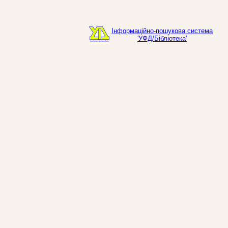
Інформаційно-пошукова система
'УФД/Бібліотека'