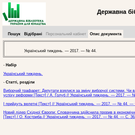
Державна бі
Пошук
Відібрані
Персональний кабінет
Опис документа
Український тиждень. — 2017. — № 44.
-
Набір
Український тиждень.
-
Статті, розділи
Виборчий трафарет: Депутати взялися за зміну виборчої системи. Чи вд
успіху реформи [Текст] / А. Голуб // Український тиждень. — 2017. — №
І прийдуть велетні [Текст] // Український тиждень. — 2017. — № 44. — 
Новий лідер Східної Європи: Словаччина здійснила прорив в економічн
[Текст] / О. Костриба // Український тиждень. — 2017. — № 44. — С. 36