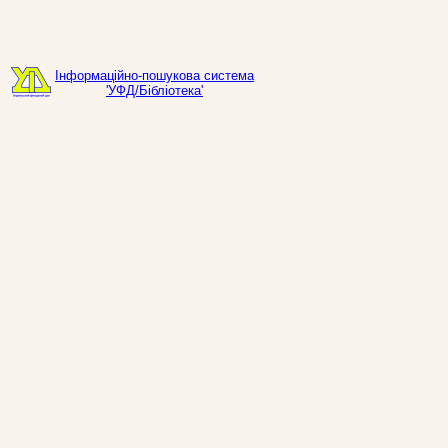
Інформаційно-пошукова система
'УФД/Бібліотека'