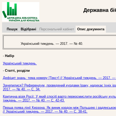
Державна бі
Пошук
Відібрані
Персональний кабінет
Опис документа
Український тиждень. — 2017. — № 40.
-
Набір
Український тиждень.
-
Статті, розділи
Дефіцит знань: тема номеру [Текст] // Український тиждень. — 2017. —
Зачепилися? Референдум, проведений курдами Іраку, надихає їхніх іра
2017. — № 40. — С. 34.
Критична візія Росії: У який спосіб варто переосмислити російську куль
тиждень. — 2017. — № 40. — С. 42-43.
Перша поява лінії Керзона: Як виник кордон між Польщею і радянською 
// Український тиждень. — 2017. — № 40. — С. 38-41.