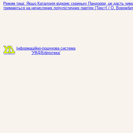
Режим тиші: Якщо Каталонія відкриє скриньку Пандорри, це дасть чим
тримаються на нечислених популістичних партіях [Текст] / О. Ворожбит
Інформаційно-пошукова система
'УФД/Бібліотека'