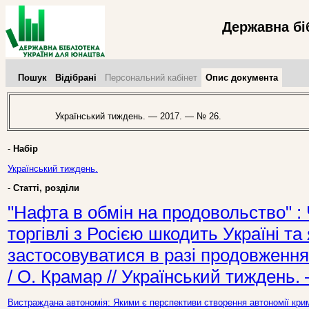
Державна бі
Пошук
Відібрані
Персональний кабінет
Опис документа
Український тиждень. — 2017. — № 26.
-
Набір
Український тиждень.
-
Статті, розділи
"Нафта в обмін на продовольство" :
торгівлі з Росією шкодить Україні та
застосовуватися в разі продовження 
/ О. Крамар // Український тиждень.
Вистраждана автономія: Якими є перспективи створення автономії крим