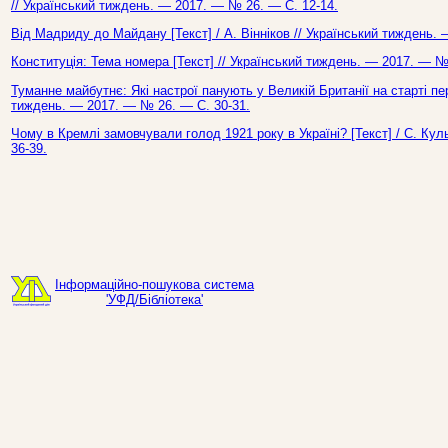
// Український тиждень. — 2017. — № 26. — С. 12-14.
Від Мадриду до Майдану [Текст] / А. Вінніков // Український тиждень.
Конституція: Тема номера [Текст] // Український тиждень. — 2017. — №
Туманне майбутнє: Які настрої панують у Великій Британії на старті пере
тиждень. — 2017. — № 26. — С. 30-31.
Чому в Кремлі замовчували голод 1921 року в Україні? [Текст] / С. Ку
36-39.
Інформаційно-пошукова система
'УФД/Бібліотека'