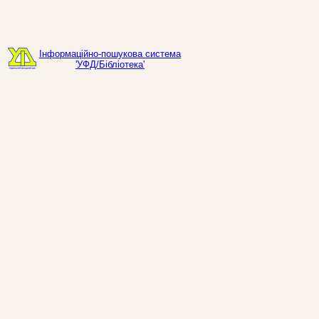
Інформаційно-пошукова система
'УФД/Бібліотека'